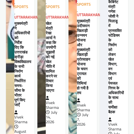
कैबिनेट
,
,
SPORTS
मंत्री
SPORTS
SPORTS
,
गणेश
,
,
UTTARAKHAND
जोशी ने
UTTARAKHAND
UTTARAKHAND
मुख्यमंत्री
भिलाडू
खेल
मुख्यमंत्री
उदीयमान
में
मंत्री
ने
खिलाड़ी
प्रस्तावित
रेखा
अधिकारियों
उन्नयन
स्टेडियम
आर्या ने
को
योजना
के
कहा कि
निर्देश
और
निर्माण
उपयोगी
दिए कि
मुख्यमंत्री
को
सुझावों
उत्तराखंड
खिलाड़ी
लेकर
को नई
क्रीड़ा
प्रोत्साहन
खेल
खेल
विश्वविद्यालय
योजना
विभाग,
नीति में
के सभी
के चयन
वन
शामिल
निर्माण
ट्रायल
विभाग
करने पर
कार्य
की
एवं
विचार
निर्धारित
तिथियां
पेयजल
किया
समय-
हो गयी है
निगम के
जाएगा
सीमा के
तय
अधिकारियों
भीतर
के साथ
पूर्ण किए
की
Vivek
जाएँ
Vivek
समीक्षा
Sharma
Sharma
बैठक
July
July
14,
Vivek
7,
2026
Sharma
2026
Vivek
Sharma
August
July