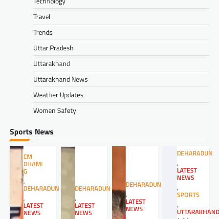
Technology
Travel
Trends
Uttar Pradesh
Uttarakhand
Uttarakhand News
Weather Updates
Women Safety
Sports News
DEHARADUN
CM
,
DHAMI
LATEST
G
NEWS
,
DEHARADUN
,
DEHARADUN
DEHARADUN
,
SPORTS
,
,
LATEST
,
LATEST
LATEST
NEWS
UTTARAKHAN
NEWS
NEWS
,