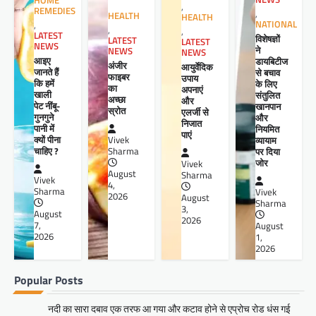
HOME
,
REMEDIES
,
HEALTH
HEALTH
NATIONAL
,
,
,
LATEST
विशेषज्ञों
LATEST
LATEST
NEWS
ने
NEWS
NEWS
आइए
डायबिटीज
अंजीर
आयुर्वेदिक
जानते हैं
से बचाव
फाइबर
उपाय
कि हमें
के लिए
का
अपनाएं
खाली
संतुलित
अच्छा
और
पेट नींबू-
खानपान
स्रोत
एलर्जी से
गुनगुने
और
निजात
पानी में
नियमित
पाएं
क्यों पीना
व्यायाम
Vivek
चाहिए ?
पर दिया
Sharma
जोर
Vivek
August
Sharma
Vivek
4,
Sharma
Vivek
2026
August
Sharma
3,
August
2026
7,
August
2026
1,
2026
Popular Posts
नदी का सारा दबाव एक तरफ आ गया और कटाव होने से एप्रोच रोड धंस गई