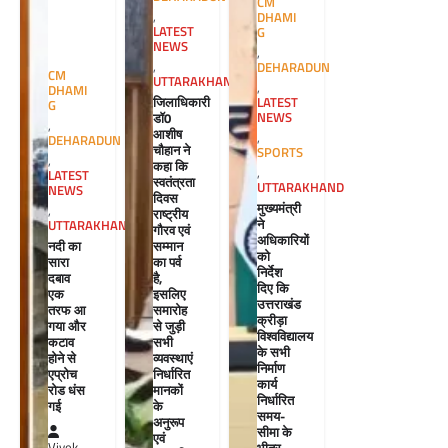
CM
,
DHAMI
LATEST
G
NEWS
,
,
DEHARADUN
CM
UTTARAKHAND
,
DHAMI
जिलाधिकारी
LATEST
G
डॉ0
NEWS
,
आशीष
,
DEHARADUN
चौहान ने
SPORTS
,
कहा कि
,
LATEST
स्वतंत्रता
UTTARAKHAND
NEWS
दिवस
मुख्यमंत्री
,
राष्ट्रीय
ने
UTTARAKHAND
गौरव एवं
अधिकारियों
सम्मान
नदी का
को
का पर्व
सारा
निर्देश
है,
दबाव
दिए कि
इसलिए
एक
उत्तराखंड
समारोह
तरफ आ
क्रीड़ा
से जुड़ी
गया और
विश्वविद्यालय
सभी
कटाव
के सभी
व्यवस्थाएं
होने से
निर्माण
निर्धारित
एप्रोच
कार्य
मानकों
रोड धंस
निर्धारित
के
गई
समय-
अनुरूप
सीमा के
एवं
भीतर
Vivek