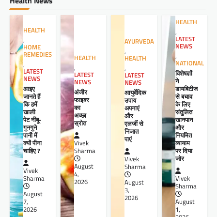
Health News
HEALTH
HEALTH
,
LATEST
,
AYURVEDA
NEWS
HOME
,
REMEDIES
,
HEALTH
HEALTH
NATIONAL
,
,
,
LATEST
विशेषज्ञों
LATEST
LATEST
NEWS
ने
NEWS
NEWS
आइए
डायबिटीज
अंजीर
आयुर्वेदिक
जानते हैं
से बचाव
फाइबर
उपाय
कि हमें
के लिए
का
अपनाएं
खाली
संतुलित
अच्छा
और
पेट नींबू-
खानपान
स्रोत
एलर्जी से
गुनगुने
और
निजात
पानी में
नियमित
पाएं
क्यों पीना
व्यायाम
Vivek
चाहिए ?
पर दिया
Sharma
जोर
Vivek
August
Sharma
Vivek
4,
Sharma
Vivek
2026
August
Sharma
3,
August
2026
7,
August
2026
1,