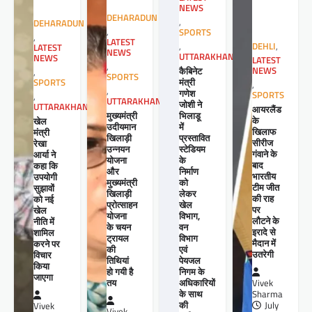
NEWS
DEHARADUN
,
DEHARADUN
,
SPORTS
,
LATEST
,
DEHLI
,
LATEST
NEWS
UTTARAKHAND
NEWS
LATEST
,
कैबिनेट
NEWS
,
SPORTS
मंत्री
SPORTS
,
,
गणेश
SPORTS
,
UTTARAKHAND
जोशी ने
UTTARAKHAND
आयरलैंड
मुख्यमंत्री
भिलाडू
के
खेल
उदीयमान
में
खिलाफ
मंत्री
खिलाड़ी
प्रस्तावित
सीरीज
रेखा
उन्नयन
स्टेडियम
गंवाने के
आर्या ने
योजना
के
बाद
कहा कि
और
निर्माण
भारतीय
उपयोगी
मुख्यमंत्री
को
टीम जीत
सुझावों
खिलाड़ी
लेकर
की राह
को नई
प्रोत्साहन
खेल
पर
खेल
योजना
विभाग,
लौटने के
नीति में
के चयन
वन
इरादे से
शामिल
ट्रायल
विभाग
मैदान में
करने पर
की
एवं
उतरेगी
विचार
तिथियां
पेयजल
किया
हो गयी है
निगम के
जाएगा
तय
अधिकारियों
Vivek
के साथ
Sharma
की
July
Vivek
Vivek