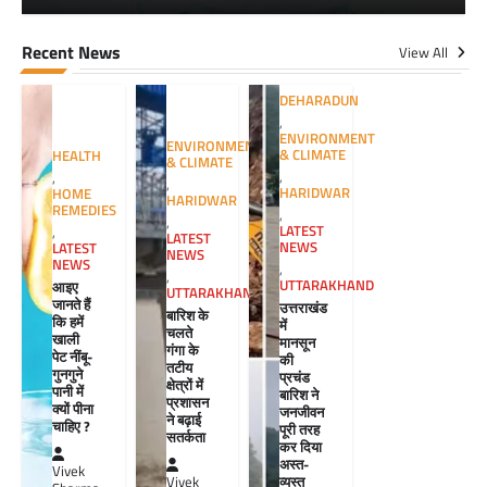
Recent News
View All
DEHARADUN
,
ENVIRONMENT
ENVIRONMENT
& CLIMATE
HEALTH
& CLIMATE
,
,
,
HARIDWAR
HOME
HARIDWAR
REMEDIES
,
,
LATEST
,
LATEST
NEWS
LATEST
NEWS
NEWS
,
,
UTTARAKHAND
आइए
UTTARAKHAND
जानते हैं
उत्तराखंड
बारिश के
कि हमें
में
चलते
खाली
मानसून
गंगा के
पेट नींबू-
की
तटीय
गुनगुने
प्रचंड
क्षेत्रों में
पानी में
बारिश ने
प्रशासन
क्यों पीना
जनजीवन
ने बढ़ाई
चाहिए ?
पूरी तरह
सतर्कता
कर दिया
अस्त-
Vivek
व्यस्त
Vivek