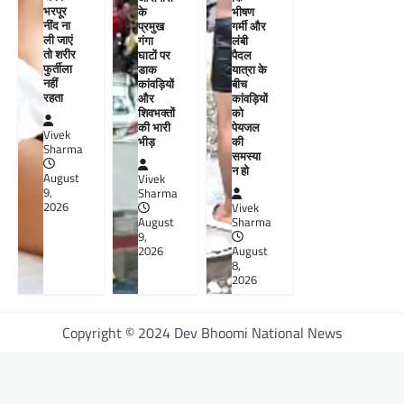
भरपूर
के
भीषण
नींद ना
प्रमुख
गर्मी और
ली जाएं
गंगा
लंबी
तो शरीर
घाटों पर
पैदल
फुर्तीला
डाक
यात्रा के
नहीं
कांवड़ियों
बीच
रहता
और
कांवड़ियों
शिवभक्तों
को
की भारी
पेयजल
Vivek
भीड़
की
Sharma
समस्या
न हो
August
Vivek
9,
Sharma
2026
Vivek
August
Sharma
9,
2026
August
8,
2026
Copyright © 2024 Dev Bhoomi National News