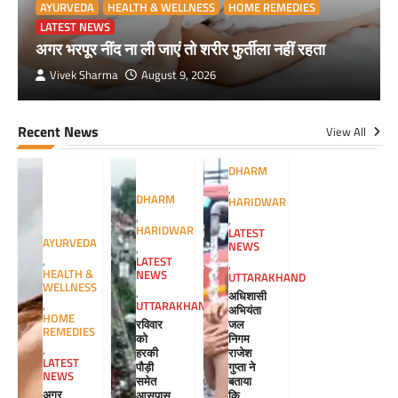
AYURVEDA
HEALTH & WELLNESS
HOME REMEDIES
LATEST NEWS
अगर भरपूर नींद ना ली जाएं तो शरीर फुर्तीला नहीं रहता
Vivek Sharma
August 9, 2026
Recent News
View All
DHARM
,
DHARM
HARIDWAR
,
,
HARIDWAR
LATEST
AYURVEDA
NEWS
,
,
LATEST
,
HEALTH &
NEWS
UTTARAKHAND
WELLNESS
,
अधिशासी
,
UTTARAKHAND
अभियंता
HOME
रविवार
जल
REMEDIES
को
निगम
,
हरकी
राजेश
LATEST
पौड़ी
गुप्ता ने
NEWS
समेत
बताया
अगर
आसपास
कि