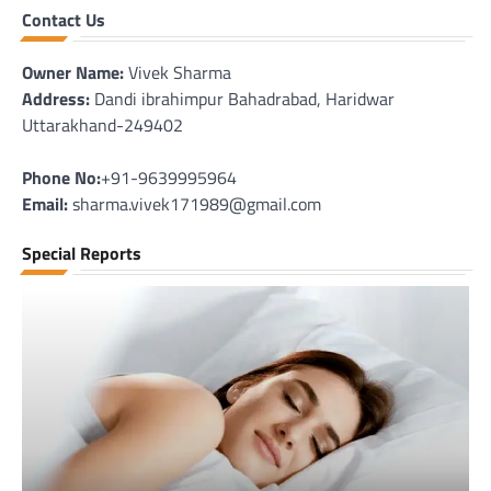
Contact Us
Owner Name:
Vivek Sharma
Address:
Dandi ibrahimpur Bahadrabad, Haridwar
Uttarakhand-249402
Phone No:
+91-9639995964
Email:
sharma.vivek171989@gmail.com
Special Reports