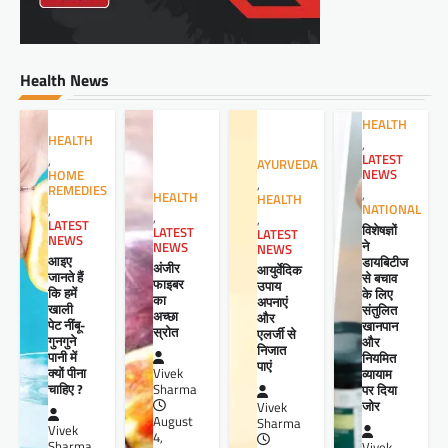
Health News
HEALTH
HEALTH
,
LATEST
,
AYURVEDA
NEWS
HOME
,
REMEDIES
,
HEALTH
HEALTH
NATIONAL
,
,
,
LATEST
विशेषज्ञों
LATEST
LATEST
NEWS
ने
NEWS
NEWS
आइए
डायबिटीज
अंजीर
आयुर्वेदिक
जानते हैं
से बचाव
फाइबर
उपाय
कि हमें
के लिए
का
अपनाएं
खाली
संतुलित
अच्छा
और
पेट नींबू-
खानपान
स्रोत
एलर्जी से
गुनगुने
और
निजात
पानी में
नियमित
पाएं
क्यों पीना
व्यायाम
Vivek
चाहिए ?
पर दिया
Sharma
जोर
Vivek
August
Sharma
Vivek
4,
Sharma
Vivek