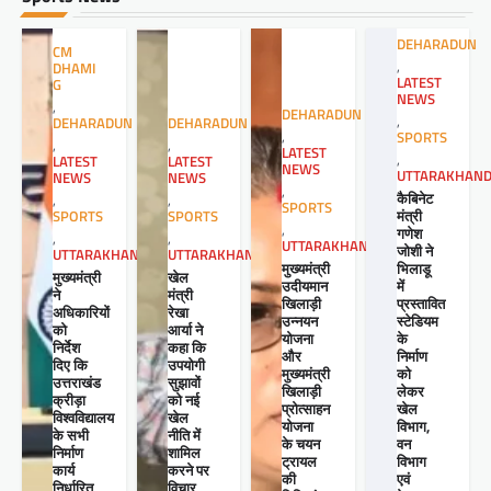
DEHARADUN
CM
,
DHAMI
LATEST
G
NEWS
,
DEHARADUN
,
DEHARADUN
DEHARADUN
,
SPORTS
,
,
LATEST
,
LATEST
LATEST
NEWS
UTTARAKHAN
NEWS
NEWS
,
कैबिनेट
,
,
SPORTS
मंत्री
SPORTS
SPORTS
,
गणेश
,
,
UTTARAKHAND
जोशी ने
UTTARAKHAND
UTTARAKHAND
मुख्यमंत्री
भिलाडू
खेल
मुख्यमंत्री
उदीयमान
में
मंत्री
ने
खिलाड़ी
प्रस्तावित
रेखा
अधिकारियों
उन्नयन
स्टेडियम
आर्या ने
को
योजना
के
कहा कि
निर्देश
और
निर्माण
उपयोगी
दिए कि
मुख्यमंत्री
को
सुझावों
उत्तराखंड
खिलाड़ी
लेकर
को नई
क्रीड़ा
प्रोत्साहन
खेल
खेल
विश्वविद्यालय
योजना
विभाग,
नीति में
के सभी
के चयन
वन
शामिल
निर्माण
ट्रायल
विभाग
करने पर
कार्य
की
एवं
विचार
निर्धारित