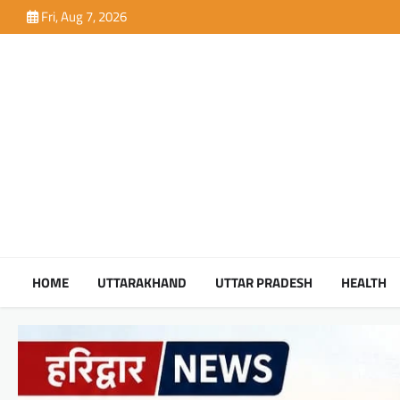
Skip
Fri, Aug 7, 2026
to
content
HOME
UTTARAKHAND
UTTAR PRADESH
HEALTH