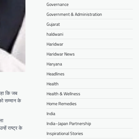
Governance
Government & Administration
Gujarat
haldwani
Haridwar
Haridwar News
Haryana
Headlines
Health
 कहा कि जब
Health & Wellness
को सम्मान के
Home Remedies
India
ला
India–Japan Partnership
ें राष्ट्र के
Inspirational Stories