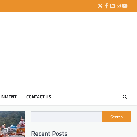
Twitter
Facebook
LinkedIn
Instagra
YouTu
AINMENT
CONTACT US
Search
Recent Posts