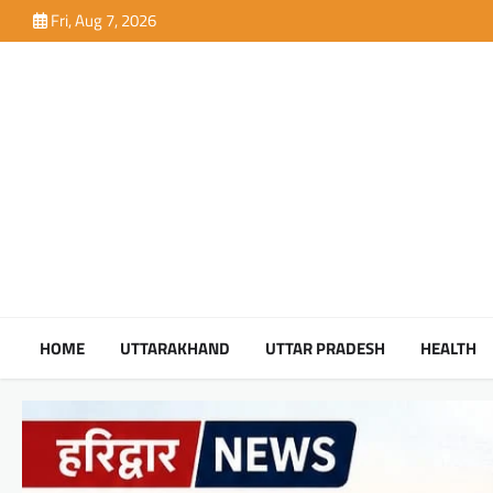
Skip
Fri, Aug 7, 2026
to
content
HOME
UTTARAKHAND
UTTAR PRADESH
HEALTH