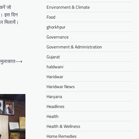
करें जो
Environment & Climate
एं। इस दिन
Food
र मिलायें।
ghorkhpur
Governance
Government & Administration
Gujarat
ी मुलाकात
⟶
haldwani
Haridwar
Haridwar News
Haryana
Headlines
Health
Health & Wellness
Home Remedies