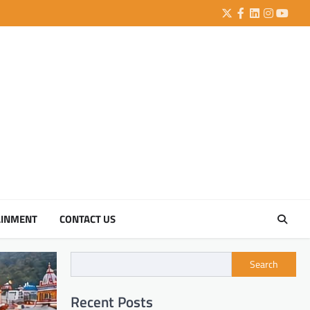
Twitter
Facebook
LinkedIn
Instagra
YouTu
AINMENT
CONTACT US
Search
Recent Posts