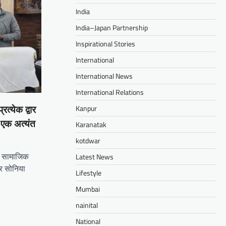
India
India–Japan Partnership
Inspirational Stories
International
International News
International Relations
Kanpur
रत्येक द्वार
 एक अत्यंत
Karanatak
kotdwar
: सामाजिक
Latest News
र सोनिया
Lifestyle
Mumbai
am
il
hare
nainital
National