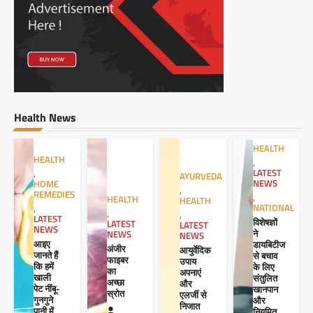
Health News
HEALTH
HEALTH
,
LATEST
,
AYURVEDA
NEWS
HOME
,
REMEDIES
,
HEALTH
HEALTH
NATIONAL
,
,
,
LATEST
विशेषज्ञों
LATEST
LATEST
NEWS
ने
NEWS
NEWS
आइए
डायबिटीज
अंजीर
आयुर्वेदिक
जानते हैं
से बचाव
फाइबर
उपाय
कि हमें
के लिए
का
अपनाएं
खाली
संतुलित
अच्छा
और
पेट नींबू-
खानपान
स्रोत
एलर्जी से
गुनगुने
और
निजात
पानी में
नियमित