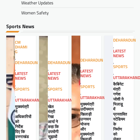
Weather Updates
Women Safety
Sports News
DEHARADUN
CM
,
DHAMI
LATEST
G
NEWS
,
DEHARADUN
,
DEHARADUN
DEHARADUN
,
SPORTS
,
,
LATEST
,
LATEST
LATEST
NEWS
UTTARAKHAN
NEWS
NEWS
,
कैबिनेट
,
,
SPORTS
मंत्री
SPORTS
SPORTS
,
गणेश
,
,
UTTARAKHAND
जोशी ने
UTTARAKHAND
UTTARAKHAND
मुख्यमंत्री
भिलाडू
खेल
मुख्यमंत्री
उदीयमान
में
मंत्री
ने
खिलाड़ी
प्रस्तावित
रेखा
अधिकारियों
उन्नयन
स्टेडियम
आर्या ने
को
योजना
के
कहा कि
निर्देश
और
निर्माण
उपयोगी
दिए कि
मुख्यमंत्री
को
सुझावों
उत्तराखंड
खिलाड़ी
लेकर