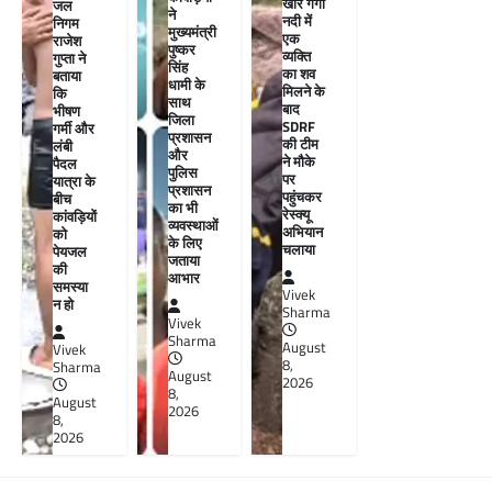
खीर गंगा
जल
ने
नदी में
निगम
मुख्यमंत्री
एक
राजेश
पुष्कर
व्यक्ति
गुप्ता ने
सिंह
का शव
बताया
धामी के
मिलने के
कि
साथ
बाद
भीषण
जिला
SDRF
गर्मी और
प्रशासन
की टीम
लंबी
और
ने मौके
पैदल
पुलिस
पर
यात्रा के
प्रशासन
पहुंचकर
बीच
का भी
रेस्क्यू
कांवड़ियों
व्यवस्थाओं
अभियान
को
के लिए
चलाया
पेयजल
जताया
की
आभार
समस्या
Vivek
न हो
Sharma
Vivek
Sharma
August
Vivek
8,
Sharma
August
2026
8,
August
2026
8,
2026