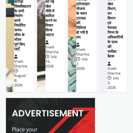
को नई
क्रीड़ा
प्रोत्साहन
खेल
खेल
विश्वविद्यालय
योजना
विभाग,
नीति में
के सभी
के चयन
वन
शामिल
निर्माण
ट्रायल
विभाग
करने पर
कार्य
की
एवं
विचार
निर्धारित
तिथियां
पेयजल
किया
समय-
हो गयी है
निगम के
जाएगा
सीमा के
तय
अधिकारियों
भीतर
के साथ
पूर्ण किए
की
Vivek
जाएँ
Vivek
समीक्षा
Sharma
Sharma
बैठक
July
July
14,
Vivek
7,
2026
Sharma
2026
Vivek
Sharma
August
July
8,
3,
2026
2026