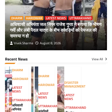
DHARM
HARIDWAR
LATEST NEWS
UTTARAKHAND
अधिशासी अभियंता जल निगम राजेश गुप्ता ने बताया कि भीषण
गर्मी और लंबी पैदल यात्रा के बीच कांवड़ियों को पेयजल की
समस्या न हो
Vivek Sharma
August 8, 2026
Recent News
View All
DHARM
,
DHARM
HARIDWAR
,
DISASTER
,
HARIDWAR
MANAGEMENT
LATEST
,
NEWS
,
LATEST
LATEST
,
NEWS
NEWS
UTTARAKHAND
,
,
अधिशासी
UTTARAKHAND
UTTARAKHAND
अभियंता
कांवड़ियों