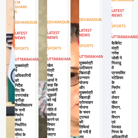
CM
,
DHAMI
LATEST
G
NEWS
,
DEHARADUN
,
DEHARADUN
DEHARADUN
,
SPORTS
,
,
LATEST
,
LATEST
LATEST
NEWS
UTTARAKHAN
NEWS
NEWS
,
कैबिनेट
,
,
SPORTS
मंत्री
SPORTS
SPORTS
,
गणेश
,
,
UTTARAKHAND
जोशी ने
UTTARAKHAND
UTTARAKHAND
मुख्यमंत्री
भिलाडू
खेल
मुख्यमंत्री
उदीयमान
में
मंत्री
ने
खिलाड़ी
प्रस्तावित
रेखा
अधिकारियों
उन्नयन
स्टेडियम
आर्या ने
को
योजना
के
कहा कि
निर्देश
और
निर्माण
उपयोगी
दिए कि
मुख्यमंत्री
को
सुझावों
उत्तराखंड
खिलाड़ी
लेकर
को नई
क्रीड़ा
प्रोत्साहन
खेल
खेल
विश्वविद्यालय
योजना
विभाग,
नीति में
के सभी
के चयन
वन
शामिल
निर्माण
ट्रायल
विभाग
करने पर
कार्य
की
एवं
विचार
निर्धारित
तिथियां
पेयजल
किया
समय-
हो गयी है
निगम के
जाएगा
सीमा के
तय
अधिकारियों