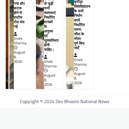
क्रीड़ा
से जुड़ी
गया और
विश्वविद्यालय
सभी
कटाव
के सभी
व्यवस्थाएं
होने से
निर्माण
निर्धारित
एप्रोच
कार्य
मानकों
रोड धंस
निर्धारित
के
गई
समय-
अनुरूप
सीमा के
एवं
भीतर
Vivek
सुव्यवस्थित
पूर्ण किए
Sharma
होनी
जाएँ
चाहिए।
August
8,
Vivek
Vivek
2026
Sharma
Sharma
August
August
8,
8,
2026
2026
Copyright © 2024 Dev Bhoomi National News