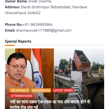
Owner Name:
Vivek Sharma
Address:
Dandi ibrahimpur Bahadrabad, Haridwar
Uttarakhand-249402
Phone No:
+91-9639995964
Email:
sharma.vivek171989@gmail.com
Special Reports
CM DHAMI G
DEHARADUN
LATEST NEWS
UTTARAKHAND
नदी का सारा दबाव एक तरफ आ गया और कटाव होने से
एप्रोच रोड धंस गई