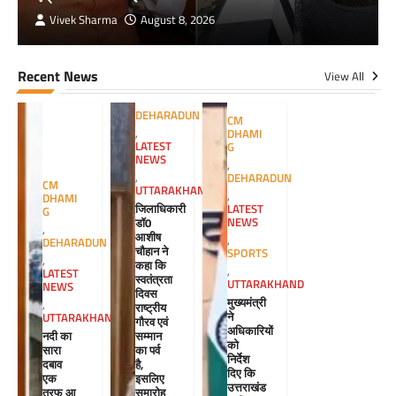
Vivek Sharma
August 8, 2026
Recent News
View All
DEHARADUN
CM
,
DHAMI
LATEST
G
NEWS
,
,
DEHARADUN
CM
UTTARAKHAND
,
DHAMI
जिलाधिकारी
LATEST
G
डॉ0
NEWS
,
आशीष
,
DEHARADUN
चौहान ने
SPORTS
,
कहा कि
,
LATEST
स्वतंत्रता
UTTARAKHAND
NEWS
दिवस
मुख्यमंत्री
,
राष्ट्रीय
ने
UTTARAKHAND
गौरव एवं
अधिकारियों
सम्मान
नदी का
को
का पर्व
सारा
निर्देश
है,
दबाव
दिए कि
इसलिए
एक
उत्तराखंड
समारोह
तरफ आ