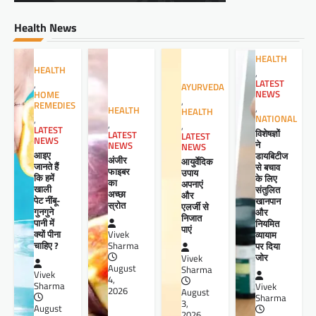
Health News
HEALTH
HEALTH
,
LATEST
,
AYURVEDA
NEWS
HOME
,
REMEDIES
,
HEALTH
HEALTH
NATIONAL
,
,
,
LATEST
विशेषज्ञों
LATEST
LATEST
NEWS
ने
NEWS
NEWS
आइए
डायबिटीज
अंजीर
आयुर्वेदिक
जानते हैं
से बचाव
फाइबर
उपाय
कि हमें
के लिए
का
अपनाएं
खाली
संतुलित
अच्छा
और
पेट नींबू-
खानपान
स्रोत
एलर्जी से
गुनगुने
और
निजात
पानी में
नियमित
पाएं
क्यों पीना
व्यायाम
Vivek
चाहिए ?
पर दिया
Sharma
जोर
Vivek
August
Sharma
Vivek
4,
Sharma
Vivek
2026
August
Sharma
3,
August
2026