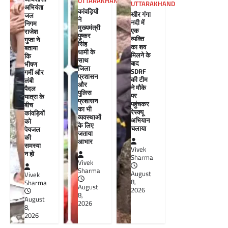
UTTARAKHAND
UTTARAKHAND
अभियंता
कांवड़ियों
खीर गंगा
जल
ने
नदी में
निगम
मुख्यमंत्री
एक
राजेश
पुष्कर
व्यक्ति
गुप्ता ने
सिंह
का शव
बताया
धामी के
मिलने के
कि
साथ
बाद
भीषण
जिला
SDRF
गर्मी और
प्रशासन
की टीम
लंबी
और
ने मौके
पैदल
पुलिस
पर
यात्रा के
प्रशासन
पहुंचकर
बीच
का भी
रेस्क्यू
कांवड़ियों
व्यवस्थाओं
अभियान
को
के लिए
चलाया
पेयजल
जताया
की
आभार
समस्या
Vivek
न हो
Sharma
Vivek
Sharma
August
Vivek
8,
Sharma
August
2026
8,
August
2026
8,
2026