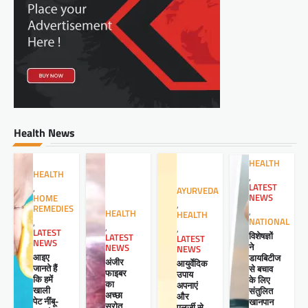
Health News
HEALTH
HEALTH
,
LATEST
,
AYURVEDA
NEWS
HOME
,
REMEDIES
,
HEALTH
HEALTH
NATIONAL
,
,
,
LATEST
विशेषज्ञों
LATEST
LATEST
NEWS
ने
NEWS
NEWS
आइए
डायबिटीज
अंजीर
आयुर्वेदिक
जानते हैं
से बचाव
फाइबर
उपाय
कि हमें
के लिए
का
अपनाएं
खाली
संतुलित
अच्छा
और
पेट नींबू-
खानपान
स्रोत
एलर्जी से