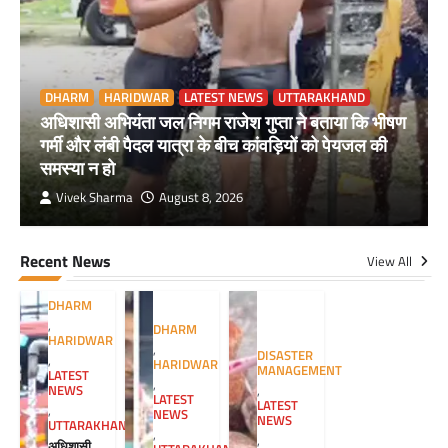
DHARM
HARIDWAR
LATEST NEWS
UTTARAKHAND
अधिशासी अभियंता जल निगम राजेश गुप्ता ने बताया कि भीषण
गर्मी और लंबी पैदल यात्रा के बीच कांवड़ियों को पेयजल की
समस्या न हो
Vivek Sharma
August 8, 2026
Recent News
View All
DHARM
,
DHARM
HARIDWAR
,
DISASTER
,
HARIDWAR
MANAGEMENT
LATEST
,
NEWS
,
LATEST
LATEST
,
NEWS
NEWS
UTTARAKHAND
,
,
अधिशासी