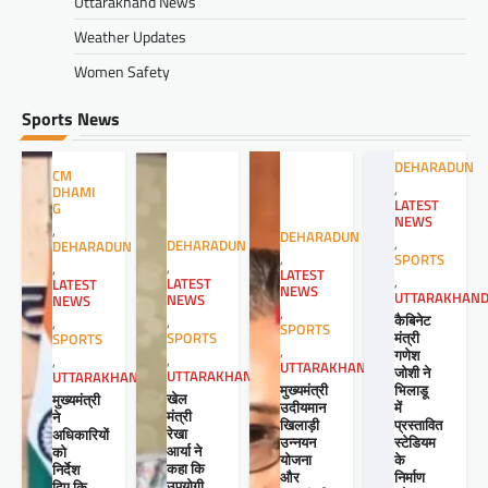
Uttarakhand News
Weather Updates
Women Safety
Sports News
DEHARADUN
CM
,
DHAMI
LATEST
G
NEWS
,
DEHARADUN
,
DEHARADUN
DEHARADUN
,
SPORTS
,
,
LATEST
,
LATEST
LATEST
NEWS
UTTARAKHAN
NEWS
NEWS
,
कैबिनेट
,
,
SPORTS
मंत्री
SPORTS
SPORTS
,
गणेश
,
,
UTTARAKHAND
जोशी ने
UTTARAKHAND
UTTARAKHAND
मुख्यमंत्री
भिलाडू
खेल
मुख्यमंत्री
उदीयमान
में
मंत्री
ने
खिलाड़ी
प्रस्तावित
रेखा
अधिकारियों
उन्नयन
स्टेडियम
आर्या ने
को
योजना
के
कहा कि
निर्देश
और
निर्माण
उपयोगी
दिए कि