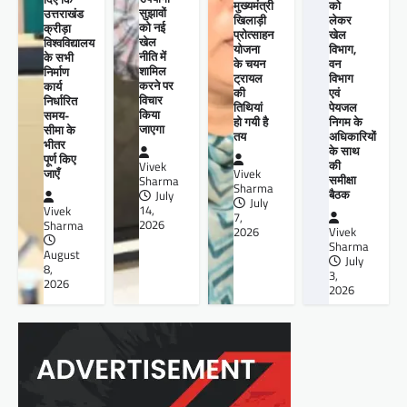
मुख्यमंत्री
को
सुझावों
उत्तराखंड
खिलाड़ी
लेकर
को नई
क्रीड़ा
प्रोत्साहन
खेल
खेल
विश्वविद्यालय
योजना
विभाग,
नीति में
के सभी
के चयन
वन
शामिल
निर्माण
ट्रायल
विभाग
करने पर
कार्य
की
एवं
विचार
निर्धारित
तिथियां
पेयजल
किया
समय-
हो गयी है
निगम के
जाएगा
सीमा के
तय
अधिकारियों
भीतर
के साथ
पूर्ण किए
की
Vivek
जाएँ
Vivek
समीक्षा
Sharma
Sharma
बैठक
July
July
14,
Vivek
7,
2026
Sharma
2026
Vivek
Sharma
August
July
8,
3,
2026
2026