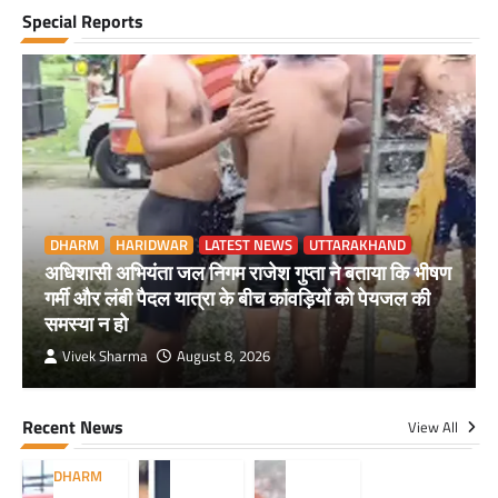
Special Reports
DHARM
HARIDWAR
LATEST NEWS
UTTARAKHAND
अधिशासी अभियंता जल निगम राजेश गुप्ता ने बताया कि भीषण
गर्मी और लंबी पैदल यात्रा के बीच कांवड़ियों को पेयजल की
समस्या न हो
Vivek Sharma
August 8, 2026
Recent News
View All
DHARM