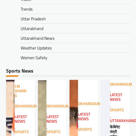
Trends
Uttar Pradesh
Uttarakhand
Uttarakhand News
Weather Updates
Women Safety
Sports News
DEHARADUN
CM
,
DHAMI
LATEST
G
NEWS
,
DEHARADUN
,
DEHARADUN
DEHARADUN
,
SPORTS
,
,
LATEST
,
LATEST
LATEST
NEWS
UTTARAKHAN
NEWS
NEWS
,
कैबिनेट
,
,
SPORTS
मंत्री
SPORTS
SPORTS
,