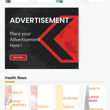
Health News
HEALTH
HEALTH
,
LATEST
,
AYURVEDA
NEWS
HOME
,
REMEDIES
,
HEALTH
HEALTH
NATIONAL
,