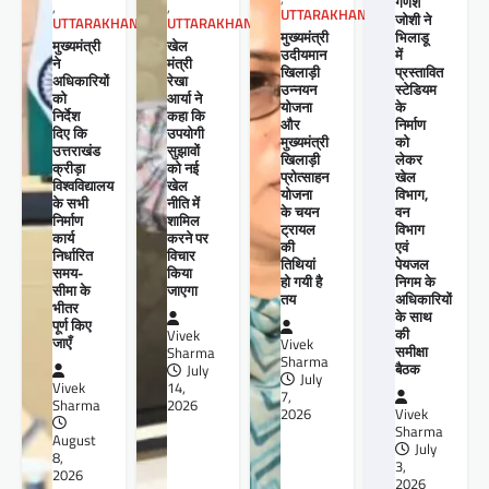
गणेश
,
,
UTTARAKHAND
जोशी ने
UTTARAKHAND
UTTARAKHAND
मुख्यमंत्री
भिलाडू
खेल
मुख्यमंत्री
उदीयमान
में
मंत्री
ने
खिलाड़ी
प्रस्तावित
रेखा
अधिकारियों
उन्नयन
स्टेडियम
आर्या ने
को
योजना
के
कहा कि
निर्देश
और
निर्माण
उपयोगी
दिए कि
मुख्यमंत्री
को
सुझावों
उत्तराखंड
खिलाड़ी
लेकर
को नई
क्रीड़ा
प्रोत्साहन
खेल
खेल
विश्वविद्यालय
योजना
विभाग,
नीति में
के सभी
के चयन
वन
शामिल
निर्माण
ट्रायल
विभाग
करने पर
कार्य
की
एवं
विचार
निर्धारित
तिथियां
पेयजल
किया
समय-
हो गयी है
निगम के
जाएगा
सीमा के
तय
अधिकारियों
भीतर
के साथ
पूर्ण किए
की
Vivek
जाएँ
Vivek
समीक्षा
Sharma
Sharma
बैठक
July
July
14,
Vivek
7,
2026
Sharma
2026
Vivek
Sharma
August
July
8,
3,
2026
2026