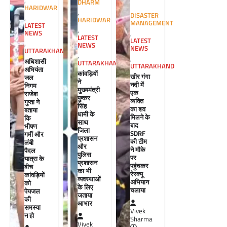
,
DHARM
HARIDWAR
,
DISASTER
,
HARIDWAR
MANAGEMENT
LATEST
,
NEWS
,
LATEST
LATEST
,
NEWS
NEWS
UTTARAKHAND
,
,
अधिशासी
UTTARAKHAND
UTTARAKHAND
अभियंता
कांवड़ियों
खीर गंगा
जल
ने
नदी में
निगम
मुख्यमंत्री
एक
राजेश
पुष्कर
व्यक्ति
गुप्ता ने
सिंह
का शव
बताया
धामी के
मिलने के
कि
साथ
बाद
भीषण
जिला
SDRF
गर्मी और
प्रशासन
की टीम
लंबी
और
ने मौके
पैदल
पुलिस
पर
यात्रा के
प्रशासन
पहुंचकर
बीच
का भी
रेस्क्यू
कांवड़ियों
व्यवस्थाओं
अभियान
को
के लिए
चलाया
पेयजल
जताया
की
आभार
समस्या
Vivek
न हो
Sharma
Vivek