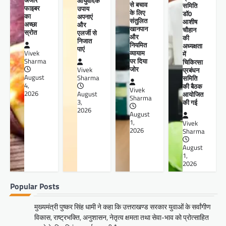
आयुर्वेदिक
से बचाव
समिति
फाइबर
उपाय
के लिए
डॉ0
का
अपनाएं
संतुलित
आशीष
अच्छा
और
खानपान
चौहान
स्रोत
एलर्जी से
और
की
निजात
नियमित
अध्यक्षता
पाएं
व्यायाम
Vivek
में
पर दिया
Sharma
चिकित्सा
जोर
प्रबंधन
Vivek
August
समिति
Sharma
4,
की बैठक
Vivek
2026
आयोजित
August
Sharma
की गई
3,
2026
August
1,
Vivek
2026
Sharma
August
1,
2026
Popular Posts
मुख्यमंत्री पुष्कर सिंह धामी ने कहा कि उत्तराखण्ड सरकार युवाओं के सर्वांगीण
विकास, राष्ट्रभक्ति, अनुशासन, नेतृत्व क्षमता तथा सेवा-भाव को प्रोत्साहित