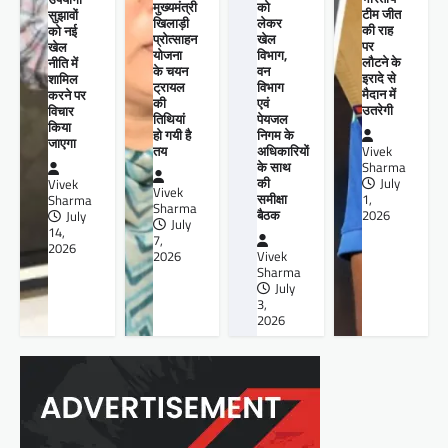
मुख्यमंत्री
को
टीम जीत
सुझावों
खिलाड़ी
लेकर
की राह
को नई
प्रोत्साहन
खेल
पर
खेल
योजना
विभाग,
लौटने के
नीति में
के चयन
वन
इरादे से
शामिल
ट्रायल
विभाग
मैदान में
करने पर
की
एवं
उतरेगी
विचार
तिथियां
पेयजल
किया
हो गयी है
निगम के
जाएगा
तय
अधिकारियों
Vivek
के साथ
Sharma
की
July
Vivek
Vivek
समीक्षा
1,
Sharma
Sharma
बैठक
2026
July
July
14,
7,
2026
2026
Vivek
Sharma
July
3,
2026