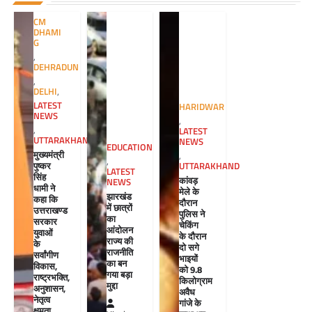
CM
DHAMI
G
,
DEHRADUN
,
DELHI
,
LATEST
HARIDWAR
NEWS
,
,
LATEST
UTTARAKHAND
NEWS
EDUCATION
मुख्यमंत्री
,
,
पुष्कर
UTTARAKHAND
LATEST
सिंह
कांवड़
NEWS
धामी ने
मेले के
झारखंड
कहा कि
दौरान
में छात्रों
उत्तराखण्ड
पुलिस ने
का
सरकार
चेकिंग
आंदोलन
युवाओं
के दौरान
राज्य की
के
दो सगे
राजनीति
सर्वांगीण
भाइयों
का बन
विकास,
को 9.8
गया बड़ा
राष्ट्रभक्ति,
किलोग्राम
मुद्दा
अनुशासन,
अवैध
नेतृत्व
गांजे के
क्षमता