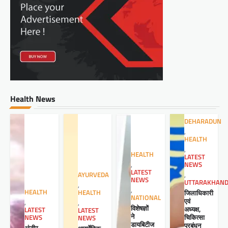
Health News
DEHARADUN
,
HEALTH
,
HEALTH
LATEST
NEWS
,
LATEST
,
AYURVEDA
NEWS
UTTARAKHAN
,
,
HEALTH
जिलाधिकारी
HEALTH
NATIONAL
एवं
,
,
विशेषज्ञों
अध्यक्ष,
LATEST
LATEST
ने
चिकित्सा
NEWS
NEWS
डायबिटीज
प्रबंधन
अंजीर