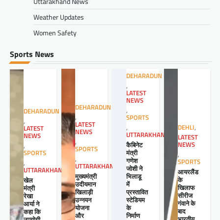
Uttarakhand News
Weather Updates
Women Safety
Sports News
DEHARADUN
,
LATEST
NEWS
DEHARADUN
,
DEHARADUN
,
SPORTS
,
LATEST
,
DEHLI
,
LATEST
NEWS
UTTARAKHAND
NEWS
LATEST
,
कैबिनेट
NEWS
,
SPORTS
मंत्री
SPORTS
,
,
गणेश
SPORTS
,
UTTARAKHAND
जोशी ने
UTTARAKHAND
आयरलैंड
मुख्यमंत्री
भिलाडू
के
खेल
उदीयमान
में
खिलाफ
मंत्री
खिलाड़ी
प्रस्तावित
सीरीज
रेखा
उन्नयन
स्टेडियम
गंवाने के
आर्या ने
योजना
के
बाद
कहा कि
और
निर्माण
भारतीय
उपयोगी