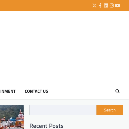
Twitter
Facebook
LinkedIn
Instagra
YouTu
AINMENT
CONTACT US
Search
Recent Posts