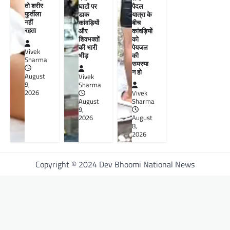
तो शरीर
घाटों पर
पैदल
फुर्तीला
डाक
यात्रा के
नहीं
कांवड़ियों
बीच
रहता
और
कांवड़ियों
शिवभक्तों
को
की भारी
पेयजल
Vivek
भीड़
की
Sharma
समस्या
न हो
August
Vivek
9,
Sharma
2026
Vivek
August
Sharma
9,
2026
August
8,
2026
Copyright © 2024 Dev Bhoomi National News