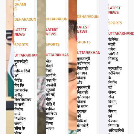
,
DHAMI
LATEST
G
NEWS
,
DEHARADUN
,
DEHARADUN
DEHARADUN
,
SPORTS
,
,
LATEST
,
LATEST
LATEST
NEWS
UTTARAKHAN
NEWS
NEWS
,
कैबिनेट
,
,
SPORTS
मंत्री
SPORTS
SPORTS
,
गणेश
,
,
UTTARAKHAND
जोशी ने
UTTARAKHAND
UTTARAKHAND
मुख्यमंत्री
भिलाडू
खेल
मुख्यमंत्री
उदीयमान
में
मंत्री
ने
खिलाड़ी
प्रस्तावित
रेखा
अधिकारियों
उन्नयन
स्टेडियम
आर्या ने
को
योजना
के
कहा कि
निर्देश
और
निर्माण
उपयोगी
दिए कि
मुख्यमंत्री
को
सुझावों
उत्तराखंड
खिलाड़ी
लेकर
को नई
क्रीड़ा
प्रोत्साहन
खेल
खेल
विश्वविद्यालय
योजना
विभाग,
नीति में
के सभी
के चयन
वन
शामिल
निर्माण
ट्रायल
विभाग
करने पर
कार्य
की
एवं
विचार
निर्धारित
तिथियां
पेयजल
किया
समय-
हो गयी है
निगम के
जाएगा
सीमा के
तय
अधिकारियों
भीतर