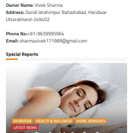
Owner Name:
Vivek Sharma
Address:
Dandi ibrahimpur Bahadrabad, Haridwar
Uttarakhand-249402
Phone No:
+91-9639995964
Email:
sharma.vivek171989@gmail.com
Special Reports
AYURVEDA
HEALTH & WELLNESS
HOME REMEDIES
LATEST NEWS