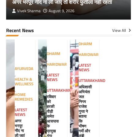
अगर भरपूर नींद ना ली जाएं तो शरीर फुर्तीला नहीं रहता
Vivek Sharma
August 9, 2026
Recent News
View All
DHARM
,
DHARM
HARIDWAR
,
,
HARIDWAR
LATEST
AYURVEDA
NEWS
,
,
LATEST
,
HEALTH &
NEWS
UTTARAKHAND
WELLNESS
,
अधिशासी
,
UTTARAKHAND
अभियंता
HOME
रविवार
जल
REMEDIES
को
निगम
,
हरकी
राजेश
LATEST
पौड़ी
गुप्ता ने
NEWS
समेत
बताया
अगर
आसपास
कि
भरपूर
के
भीषण
नींद ना
प्रमुख
गर्मी और
ली जाएं
गंगा
लंबी