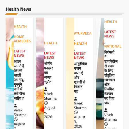
Health News
HEALTH
HEALTH
,
LATEST
,
AYURVEDA
NEWS
HOME
,
REMEDIES
,
HEALTH
HEALTH
NATIONAL
,
,
,
LATEST
विशेषज्ञों
LATEST
LATEST
NEWS
ने
NEWS
NEWS
आइए
डायबिटीज
अंजीर
आयुर्वेदिक
जानते हैं
से बचाव
फाइबर
उपाय
कि हमें
के लिए
का
अपनाएं
खाली
संतुलित
अच्छा
और
पेट नींबू-
खानपान
स्रोत
एलर्जी से
गुनगुने
और
निजात
पानी में
नियमित
पाएं
क्यों पीना
व्यायाम
Vivek
चाहिए ?
पर दिया
Sharma
जोर
Vivek
August
Sharma
Vivek
4,
Sharma
Vivek
2026
August
Sharma
3,
August
2026
7,
August