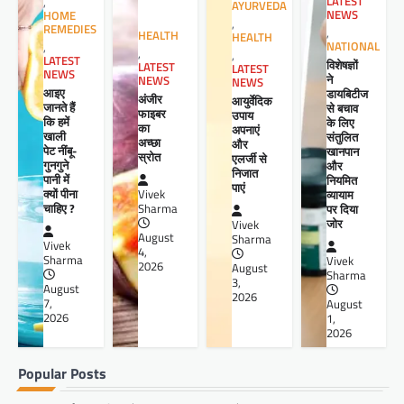
LATEST
,
AYURVEDA
NEWS
HOME
,
REMEDIES
,
HEALTH
HEALTH
NATIONAL
,
,
,
LATEST
विशेषज्ञों
LATEST
LATEST
NEWS
ने
NEWS
NEWS
आइए
डायबिटीज
अंजीर
आयुर्वेदिक
जानते हैं
से बचाव
फाइबर
उपाय
कि हमें
के लिए
का
अपनाएं
खाली
संतुलित
अच्छा
और
पेट नींबू-
खानपान
स्रोत
एलर्जी से
गुनगुने
और
निजात
पानी में
नियमित
पाएं
क्यों पीना
व्यायाम
Vivek
चाहिए ?
पर दिया
Sharma
जोर
Vivek
August
Sharma
Vivek
4,
Sharma
Vivek
2026
August
Sharma
3,
August
2026
7,
August
2026
1,
2026
Popular Posts