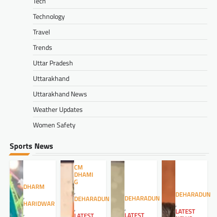
Tech
Technology
Travel
Trends
Uttar Pradesh
Uttarakhand
Uttarakhand News
Weather Updates
Women Safety
Sports News
CM
DHAMI
G
DHARM
,
DEHARADUN
,
DEHARADUN
DEHARADUN
HARIDWAR
,
,
,
LATEST
,
LATEST
LATEST