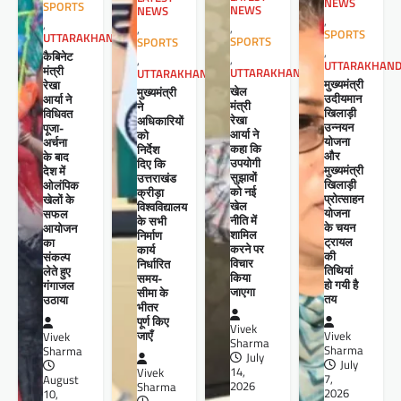
NEWS
SPORTS
NEWS
NEWS
,
,
,
,
SPORTS
UTTARAKHAND
SPORTS
SPORTS
,
कैबिनेट
,
,
UTTARAKHAN
मंत्री
UTTARAKHAND
UTTARAKHAND
मुख्यमंत्री
रेखा
खेल
मुख्यमंत्री
उदीयमान
आर्या ने
मंत्री
ने
खिलाड़ी
विधिवत
रेखा
अधिकारियों
उन्नयन
पूजा-
आर्या ने
को
योजना
अर्चना
कहा कि
निर्देश
और
के बाद
उपयोगी
दिए कि
मुख्यमंत्री
देश में
सुझावों
उत्तराखंड
खिलाड़ी
ओलंपिक
को नई
क्रीड़ा
प्रोत्साहन
खेलों के
खेल
विश्वविद्यालय
योजना
सफल
नीति में
के सभी
के चयन
आयोजन
शामिल
निर्माण
ट्रायल
का
करने पर
कार्य
की
संकल्प
विचार
निर्धारित
तिथियां
लेते हुए
किया
समय-
हो गयी है
गंगाजल
जाएगा
सीमा के
तय
उठाया
भीतर
पूर्ण किए
Vivek
जाएँ
Vivek
Vivek
Sharma
Sharma
Sharma
July
July
14,
Vivek
7,
August
2026
Sharma
2026
10,