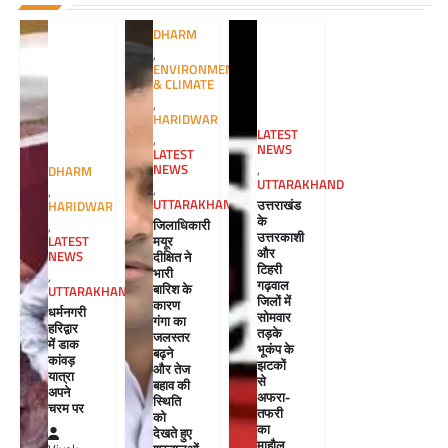
DHARM
,
ENVIRONMENT
& CLIMATE
,
HARIDWAR
LATEST
,
NEWS
LATEST
NEWS
,
DHARM
UTTARAKHAND
,
,
UTTARAKHAND
उत्तराखंड
HARIDWAR
के
जिलाधिकारी
,
उत्तरकाशी
मयूर
LATEST
और
NEWS
दीक्षित ने
टिहरी
भारी
,
गढ़वाल
बारिश के
UTTARAKHAND
जिलों में
कारण
धर्मनगरी
सोमवार
गंगा का
हरिद्वार
तड़के
जलस्तर
में डाक
भूकंप के
बढ़ने
कांवड़
झटकों
और तेज
यात्रा
से
बहाव की
अपने
अफरा-
स्थिति
चरम पर
तफरी
को
का
देखते हुए
माहौल