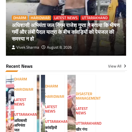
DHARM
HARIDWAR
LATEST NEWS
UTTARAKHAND
अधिशासी अभियंता जल निगम राजेश गुप्ता ने बताया कि भीषण
गर्मी और लंबी पैदल यात्रा के बीच कांवड़ियों को पेयजल की
समस्या न हो
Vivek Sharma
August 8, 2026
Recent News
View All
DHARM
,
DHARM
HARIDWAR
,
DISASTER
,
HARIDWAR
MANAGEMENT
LATEST
,
NEWS
,
LATEST
LATEST
,
NEWS
NEWS
UTTARAKHAND
,
,
अधिशासी
UTTARAKHAND
UTTARAKHAND
अभियंता
कांवड़ियों
खीर गंगा
जल