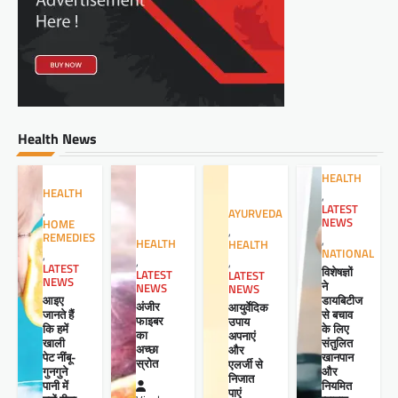
Health News
HEALTH
HEALTH
,
LATEST
,
AYURVEDA
NEWS
HOME
,
REMEDIES
,
HEALTH
HEALTH
NATIONAL
,
,
,
LATEST
विशेषज्ञों
LATEST
LATEST
NEWS
ने
NEWS
NEWS
आइए
डायबिटीज
अंजीर
आयुर्वेदिक
जानते हैं
से बचाव
फाइबर
उपाय
कि हमें
के लिए
का
अपनाएं
खाली
संतुलित
अच्छा
और
पेट नींबू-
खानपान
स्रोत
एलर्जी से
गुनगुने
और
निजात
पानी में
नियमित
पाएं