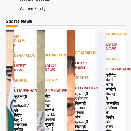
Women Safety
Sports News
DEHARADUN
CM
,
DHAMI
LATEST
G
NEWS
,
DEHARADUN
,
DEHARADUN
DEHARADUN
,
SPORTS
,
,
LATEST
,
LATEST
LATEST
NEWS
UTTARAKHAN
NEWS
NEWS
,
कैबिनेट
,
,
SPORTS
मंत्री
SPORTS
SPORTS
,
गणेश
,
,
UTTARAKHAND
जोशी ने
UTTARAKHAND
UTTARAKHAND
मुख्यमंत्री
भिलाडू
खेल
मुख्यमंत्री
उदीयमान
में
मंत्री
ने
खिलाड़ी
प्रस्तावित
रेखा
अधिकारियों
उन्नयन
स्टेडियम
आर्या ने
को
योजना
के
कहा कि
निर्देश
और
निर्माण
उपयोगी
दिए कि
मुख्यमंत्री
को
सुझावों
उत्तराखंड
खिलाड़ी
लेकर
को नई
क्रीड़ा