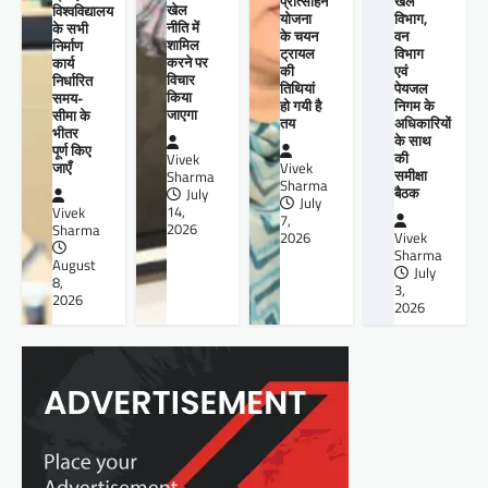
प्रोत्साहन
खेल
खेल
विश्वविद्यालय
योजना
विभाग,
नीति में
के सभी
के चयन
वन
शामिल
निर्माण
ट्रायल
विभाग
करने पर
कार्य
की
एवं
विचार
निर्धारित
तिथियां
पेयजल
किया
समय-
हो गयी है
निगम के
जाएगा
सीमा के
तय
अधिकारियों
भीतर
के साथ
पूर्ण किए
की
Vivek
जाएँ
Vivek
समीक्षा
Sharma
Sharma
बैठक
July
July
14,
Vivek
7,
2026
Sharma
2026
Vivek
Sharma
August
July
8,
3,
2026
2026