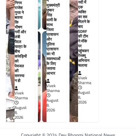
ने
नदी में
निगम
मुख्यमंत्री
एक
राजेश
पुष्कर
व्यक्ति
गुप्ता ने
सिंह
का शव
बताया
धामी के
मिलने के
कि
साथ
बाद
भीषण
जिला
SDRF
गर्मी और
प्रशासन
की टीम
लंबी
और
ने मौके
पैदल
पुलिस
पर
यात्रा के
प्रशासन
पहुंचकर
बीच
का भी
रेस्क्यू
कांवड़ियों
व्यवस्थाओं
अभियान
को
के लिए
चलाया
पेयजल
जताया
की
आभार
समस्या
Vivek
न हो
Sharma
Vivek
Sharma
August
Vivek
8,
Sharma
August
2026
8,
August
2026
8,
2026
Copyright © 2024 Dev Bhoomi National News