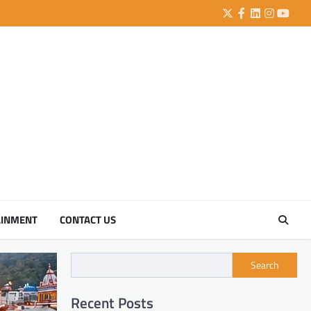
Twitter
Facebook
LinkedIn
Instagra
YouTu
AINMENT
CONTACT US
Search
Recent Posts