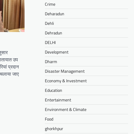
Crime
Deharadun
Dehli
Dehradun
DELHI
नुसार
Development
 यातायात उप
Dharm
ियां प्रदान
Disaster Management
ा चलाया जाए
Economy & Investment
Education
Entertainment
Environment & Climate
Food
ghorkhpur