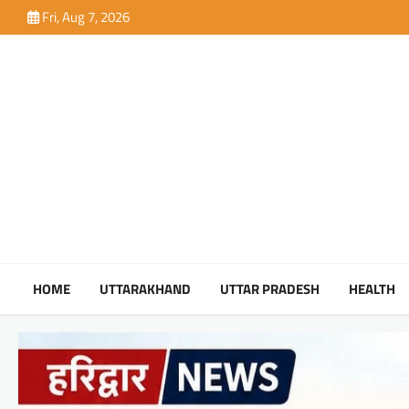
Skip
Fri, Aug 7, 2026
to
content
HOME
UTTARAKHAND
UTTAR PRADESH
HEALTH