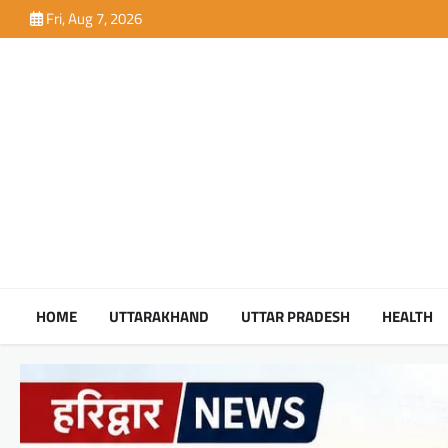
Skip
Fri, Aug 7, 2026
to
content
HOME
UTTARAKHAND
UTTAR PRADESH
HEALTH