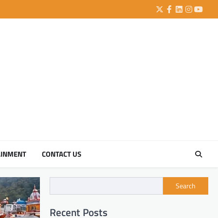
Twitter
Facebook
LinkedIn
Instagra
YouTu
AINMENT
CONTACT US
Search
Recent Posts