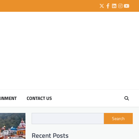
Twitter
Facebook
LinkedIn
Instagra
YouTu
AINMENT
CONTACT US
Search
Recent Posts