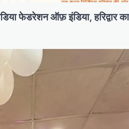
मीडिया फेडरेशन ऑफ़ इंडिया, हरिद्वार क